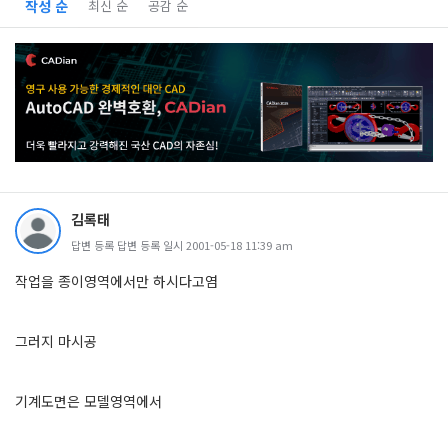
작성 순
최신 순
공감 순
김록태
답변 등록 답변 등록 일시 2001-05-18 11:39 am
작업을 종이영역에서만 하시다고염
그러지 마시공
기계도면은 모델영역에서