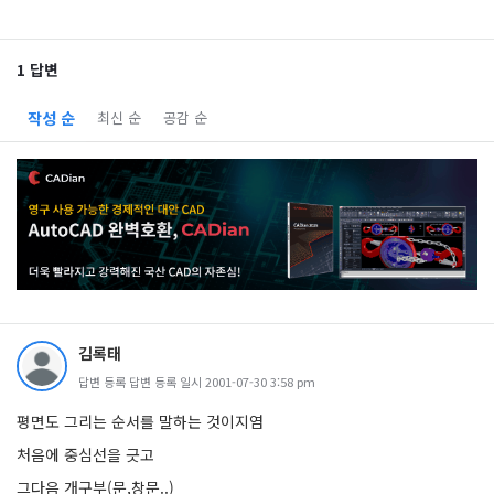
1 답변
작성 순
최신 순
공감 순
김록태
답변 등록 답변 등록 일시 2001-07-30 3:58 pm
평면도 그리는 순서를 말하는 것이지염
처음에 중심선을 긋고
그다음 개구부(문,창문..)