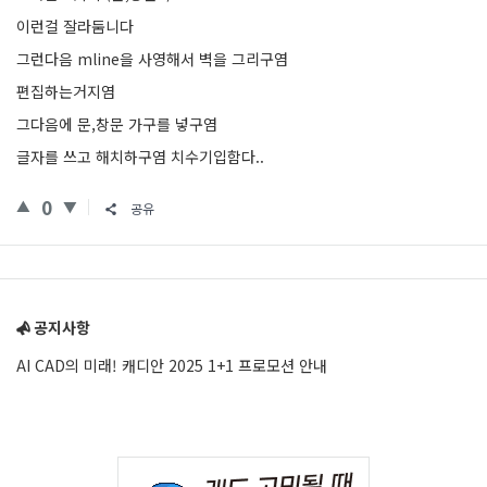
이런걸 잘라둠니다
그런다음 mline을 사영해서 벽을 그리구염
편집하는거지염
그다음에 문,창문 가구를 넣구염
글자를 쓰고 해치하구염 치수기입함다..
0
공유
Sidebar
공지사항
AI CAD의 미래! 캐디안 2025 1+1 프로모션 안내
Adv