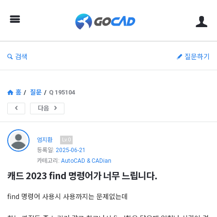
고
캐
드
–
검색
질문하기
캐
드
(CAD)
홈
/
질문
/
Q 195104
정
다음
보
의
엄지환
Lv.0
중
등록일:
2025-06-21
카테고리:
AutoCAD & CADian
심
캐드 2023 find 명령어가 너무 느립니다.
find 명령어 사용시 사용까지는 문제없는데