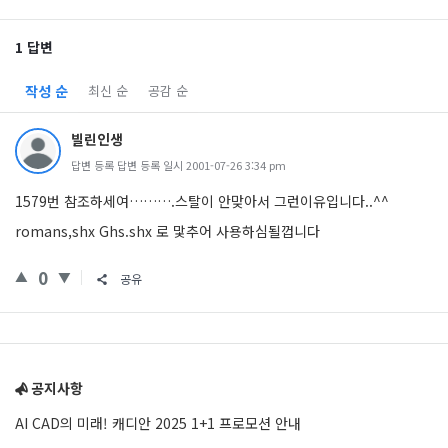
1 답변
작성 순
최신 순
공감 순
빌린인생
답변 등록 답변 등록 일시 2001-07-26 3:34 pm
1579번 참조하세여……….스탈이 안맞아서 그런이유입니다..^^
romans,shx Ghs.shx 로 맟추어 사용하심될껍니다
0
공유
Sidebar
공지사항
AI CAD의 미래! 캐디안 2025 1+1 프로모션 안내