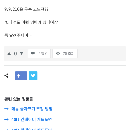
%%216은 무슨 코드져??
℃나 Ф도 이런 넘버가 있나여??
좀 알려주세여…
0
4 답변
75
조회
관련 있는 질문들
메뉴 글자크기 조정 방법
40ft 컨테이너 캐드도면