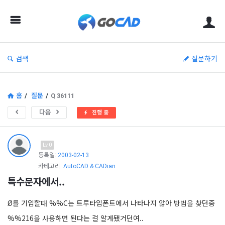
고
캐
드
–
검색
질문하기
캐
드
(CAD)
홈
/
질문
/
Q 36111
정
다음
진행 중
보
의
Lv.0
중
등록일:
2003-02-13
카테고리:
AutoCAD & CADian
심
특수문자에서..
Ø를 기입할때 %%C는 트루타입폰트에서 나타나지 않아 방법을 찾던중
%%216을 사용하면 된다는 걸 알게됐거던여..