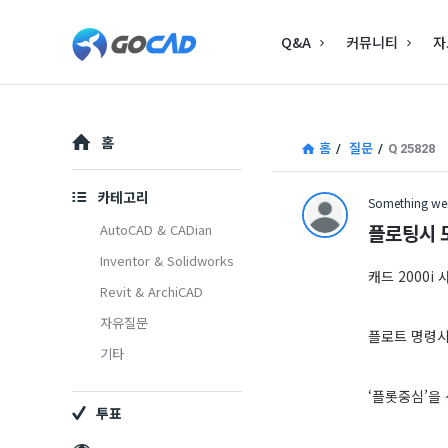
고
고
Q&A
커뮤니티
자
캐
캐
드
드
–
Explore
–
홈
홈
/
질문
/
Q 25828
캐
캐
드
카테고리
Something wen
드
(CAD)
플로팅시 
AutoCAD & CADian
(CAD)
Inventor & Solidworks
정
캐드 2000i
Revit & ArchiCAD
정
보
자유질문
보
의
플로트 명령시
기타
중
의
‘플롯중심’을
심
투표
중