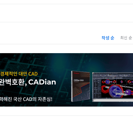
작성 순
최신 순