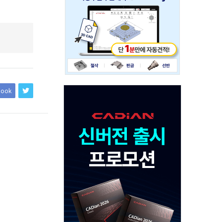
234x60
Adv
book
120x600