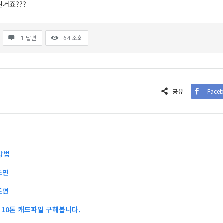
된거죠???
1 답변
64
조회
공유
Face
방법
도면
도면
10톤 캐드파일 구해봅니다.