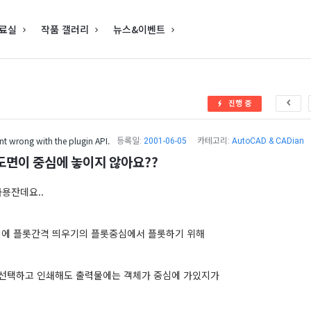
료실
작품 갤러리
뉴스&이벤트
진행 중
t wrong with the plugin API.
등록일:
2001-06-05
카테고리:
AutoCAD & CADian
도면이 중심에 놓이지 않아요??
 사용잔데요..
에 플롯간격 띄우기의 플롯중심에서 플롯하기 위해
 선택하고 인쇄해도 출력물에는 객체가 중심에 가있지가