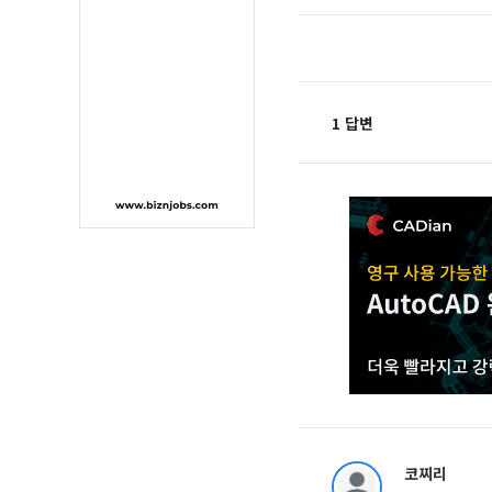
1 답변
코찌리