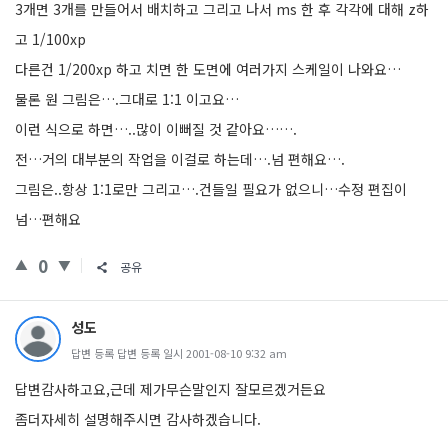
3개면 3개를 만들어서 배치하고 그리고 나서 ms 한 후 각각에 대해 z하
고 1/100xp
다른건 1/200xp 하고 치면 한 도면에 여러가지 스케일이 나와요…
물론 원 그림은….그대로 1:1 이고요…
이런 식으로 하면…..많이 이뻐질 것 같아요…….
전…거의 대부분의 작업을 이걸로 하는데….넘 편해요….
그림은..항상 1:1로만 그리고….건들일 필요가 없으니…수정 편집이
넘…편해요
0
공유
성도
답변 등록 답변 등록 일시 2001-08-10 9:32 am
답변감사하고요,근데 제가무슨말인지 잘모르겠거든요
좀더자세히 설명해주시면 감사하겠습니다.