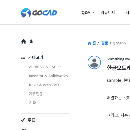
고
고
Q&A
커뮤니티
자
캐
캐
드
드
–
Explore
–
홈
홈
/
질문
/
Q 25832
캐
캐
드
카테고리
Something wen
드
(CAD)
한글오토캐
AutoCAD & CADian
(CAD)
Inventor & Solidworks
정
sample디
Revit & ArchiCAD
정
보
자유질문
보
의
배열하는 것이
기타
중
의
그리고, 치수
심
투표
중