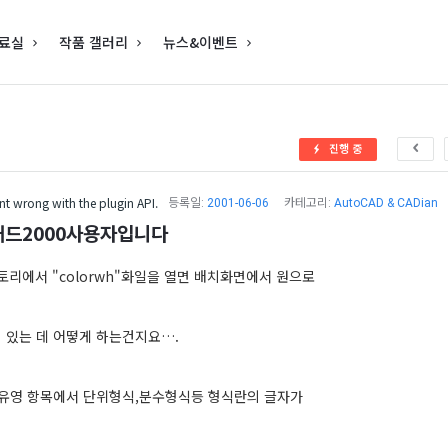
료실
작품 갤러리
뉴스&이벤트
진행 중
t wrong with the plugin API.
등록일:
2001-06-06
카테고리:
AutoCAD & CADian
드2000사용자입니다
렉토리에서 "colorwh"화일을 열면 배치화면에서 원으로
 있는 데 어떻게 하는건지요….
 유영 항목에서 단위형식,분수형식등 형식란의 글자가