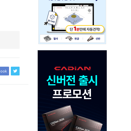
234x60
Adv
120x600
book