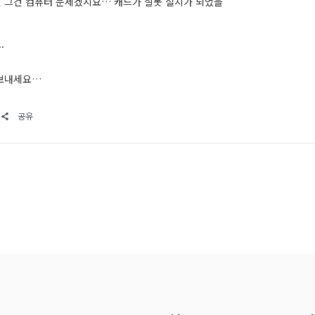
 그건 컴퓨터 문제겠지요… 캐드가 잘못 설치가 되었을
.
 보내세요…
공유