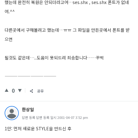
했는데 완전히 복원은 안되더라고여…ses.shx , ses.shx 폰트가 없네
여.^^
다른곳에서 구해볼려고 했는데…ㅠㅠ 그 파일을 만든곳에서 폰트를 받
으면
될것도 같은데…..도움이 못되드려 죄송합니다……꾸벅
————————————
0
공유
한상일
답변 등록 답변 등록 일시 2001-04-07 3:52 pm
1안: 먼저 새로운 STYLE을 만드신 후