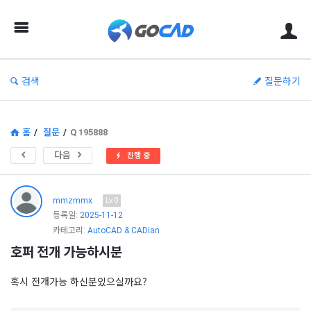
고
캐
드
–
검색
질문하기
캐
드
(CAD)
홈
/
질문
/
Q 195888
정
다음
진행 중
보
의
mmzmmx
Lv.0
중
등록일:
2025-11-12
카테고리:
AutoCAD & CADian
심
호퍼 전개 가능하시분
혹시 전개가능 하신분있으실까요?