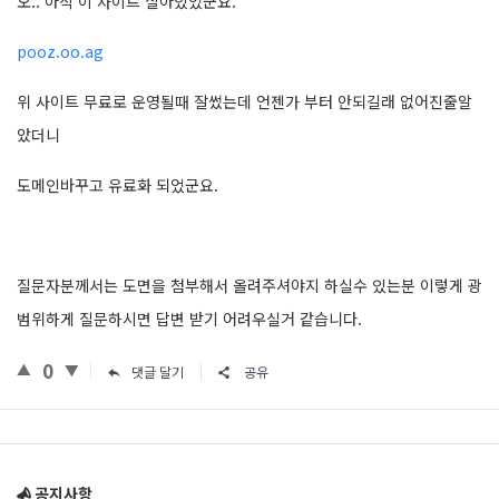
오.. 아직 이 사이트 살아있었군요.
pooz.oo.ag
위 사이트 무료로 운영될때 잘썼는데 언젠가 부터 안되길래 없어진줄알
았더니
도메인바꾸고 유료화 되었군요.
질문자분께서는 도면을 첨부해서 올려주셔야지 하실수 있는분 이렇게 광
범위하게 질문하시면 답변 받기 어려우실거 같습니다.
0
댓글 달기
공유
Sidebar
공지사항