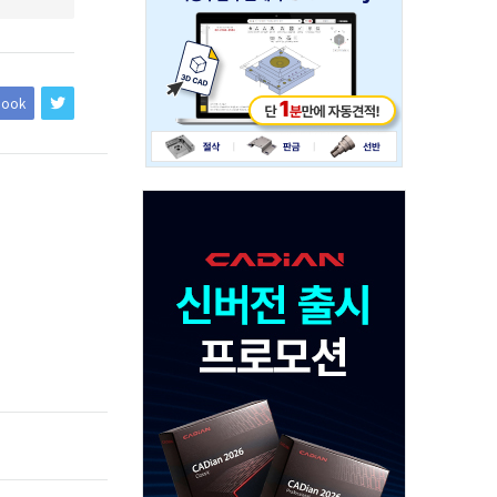
234x60
book
Adv
120x600