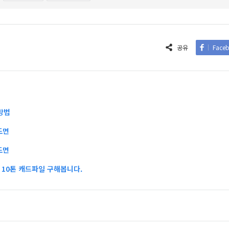
공유
Face
방법
도면
도면
10톤 캐드파일 구해봅니다.