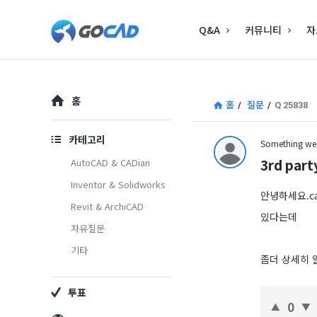
고
고
Q&A
커뮤니티
자
캐
캐
드
드
–
Explore
–
홈
홈
/
질문
/
Q 25838
캐
캐
드
카테고리
Something wen
드
(CAD)
3rd part
AutoCAD & CADian
(CAD)
Inventor & Solidworks
정
안녕하세요.ca
Revit & ArchiCAD
정
보
있다는데
자유질문
보
의
기타
좀더 상세히 
중
의
심
투표
중
0