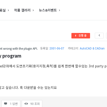
료실
작품 갤러리
뉴스&이벤트
진행 중
t wrong with the plugin API.
등록일:
2001-06-07
카테고리:
AutoCAD & CADian
y program
d강좌에서 도면초기화(용지지정,축척)를 쉽게 한번에 할수있는 3rd party p
알고 싶습니다. 혹 다운받을 수는 있는지요
1 답변
90
조회