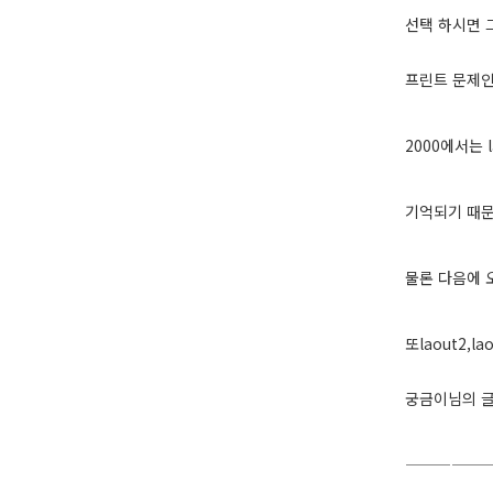
선택 하시면 
프린트 문제
2000에서는 
기억되기 때
물론 다음에 
또laout2,
궁금이님의 
—————