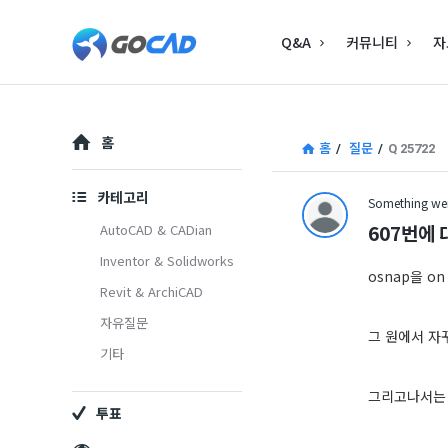
고
고
Q&A
커뮤니티
자
캐
캐
드
드
–
Explore
–
홈
홈
/
질문
/
Q 25722
캐
캐
드
카테고리
Something wen
드
(CAD)
607번에
AutoCAD & CADian
(CAD)
Inventor & Solidworks
정
osnap을 
Revit & ArchiCAD
정
보
자유질문
보
의
그 원에서 자꾸
기타
중
의
그리고나서는 
심
투표
중