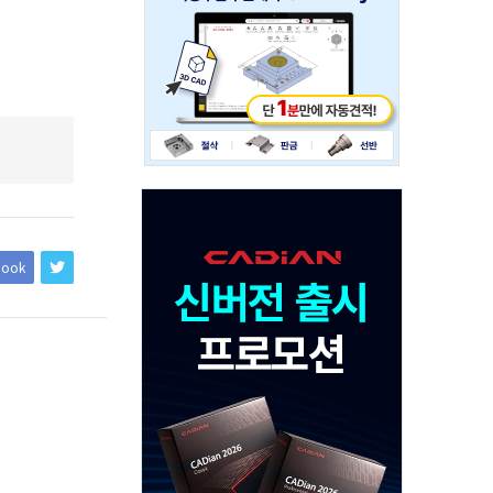
234x60
Adv
120x600
book