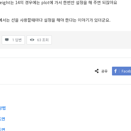
weight는 14의 경우에는 plot에 가서 한번만 설정을 해 주면 되잖아요
0에서는 선을 사용할때마다 설정을 해야 한다는 이야기가 있더군요.
1 답변
63
조회
공유
Face
방법
도면
도면