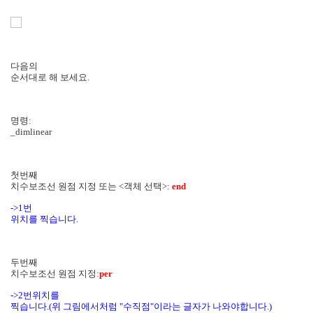
다음의
순서대로 해 보세요.
명령:
_dimlinear
첫번째
치수보조선 원점 지정 또는 <객체 선택>:
end
->1번
위치를 찍습니다.
두번째
치수보조선 원점 지정:
per
->2번위치를
찍습니다.(위 그림에서처럼 "수직점"이라는 글자가 나와야합니다.)