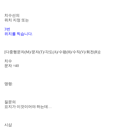
치수선의
위치 지정 또는
3번
위치를 찍습니다.
[다중행문자(M)/문자(T)/각도(A)/수평(H)/수직(V)/회전(R)]:
치수
문자 =40
명령:
질문의
요지가 이것이어야 하는데…
시삽