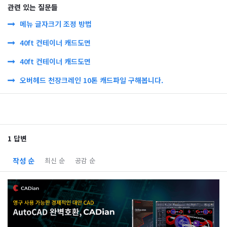
관련 있는 질문들
메뉴 글자크기 조정 방법
40ft 컨테이너 캐드도면
40ft 컨테이너 캐드도면
오버헤드 천장크레인 10톤 캐드파일 구해봅니다.
1 답변
작성 순
최신 순
공감 순