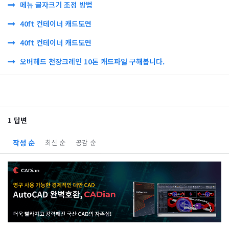
메뉴 글자크기 조정 방법
40ft 컨테이너 캐드도면
40ft 컨테이너 캐드도면
오버헤드 천장크레인 10톤 캐드파일 구해봅니다.
1 답변
작성 순
최신 순
공감 순