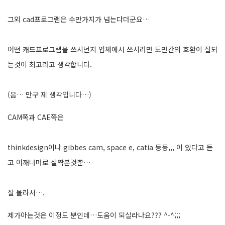
그외 cad프로그램은 수만가지가 넘는다더군요…
어떤 캐드프로그램을 쓰시던지 업체에서 쓰시려면 도면간의 호환이 잘되
는것이 최고라고 생각합니다.
(음… 만구 제 생각입니다…)
CAM쪽과 CAE쪽은
thinkdesign이나 gibbes cam, space e, catia 등등,,, 이 있다고 듣
고 어깨너머로 살짝본것뿐…
잘 몰라서….
제가아는것은 이정도 뿐인데…도움이 되실라나요??? ^-^;;;