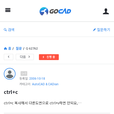
고
캐
드
–
검색
질문하기
캐
드
(CAD)
홈
/
질문
/
Q 62762
정
다음
진행 중
보
의
Lv.0
중
등록일:
2006-10-18
카테고리:
AutoCAD & CADian
심
ctrl+c
ctrl+c 복사해서 다른도면으로 ctrl+v하면 안되요,…