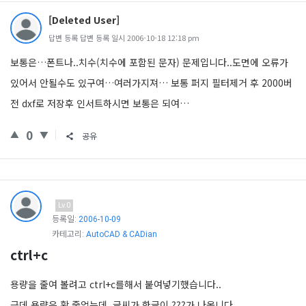
[Deleted User]
답변 등록 답변 등록 일시 2006-10-18 12:18 pm
보통은…폰트나..치수(치수에 포함된 문자) 문제입니다..도면에 오류가
있어서 안될수도 있구여…여러가지져… 보통 퍼지 필터제거 후 2000버
전 dxf로 저장후 인서트하시면 보통은 되여…
0
공유
Lv.0
등록일:
2006-10-09
카테고리:
AutoCAD & CADian
ctrl+c
용량을 줄여 볼려고 ctrl+c를해서 붙여넣기했습니다..
근데 용량은 확 줄었는데..글씨가 한글이 ???가 나옵니다..