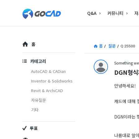
고
고
Q&A
커뮤니티
자
캐
캐
드
드
–
Explore
–
홈
홈
/
질문
/
Q 25500
캐
캐
드
카테고리
Something wen
드
(CAD)
DGN형식
AutoCAD & CADian
(CAD)
Inventor & Solidworks
정
안녕하세요!
Revit & ArchiCAD
정
보
자유질문
캐드에 대해 
보
의
기타
중
의
DGN이라는 
심
투표
중
나름대로 알아본