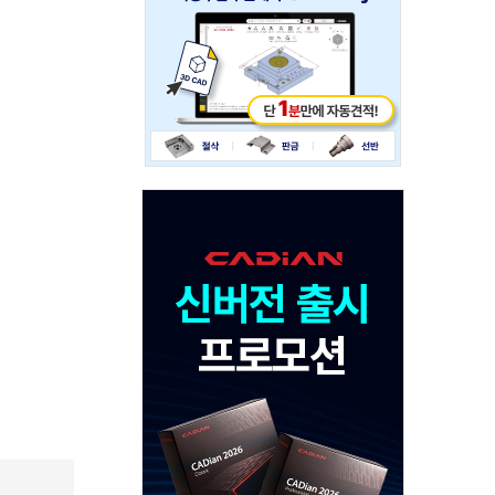
234x60
Adv
120x600