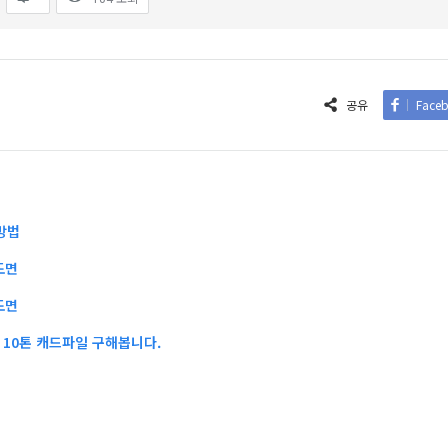
공유
Face
방법
도면
도면
10톤 캐드파일 구해봅니다.