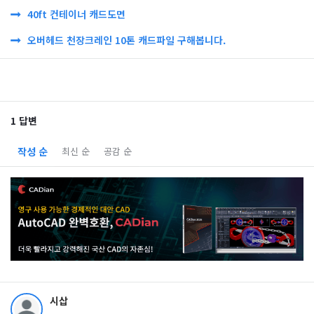
40ft 컨테이너 캐드도면
오버헤드 천장크레인 10톤 캐드파일 구해봅니다.
1 답변
작성 순
최신 순
공감 순
시삽