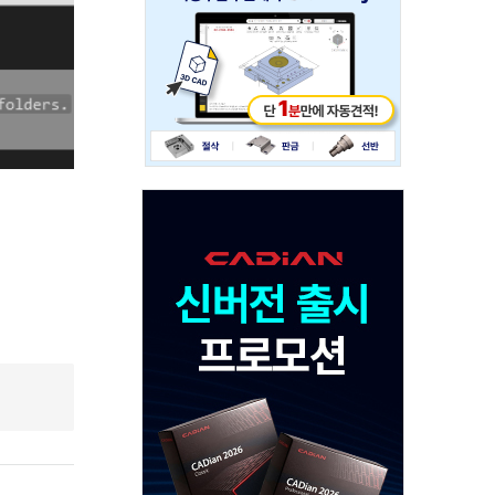
234x60
Adv
120x600