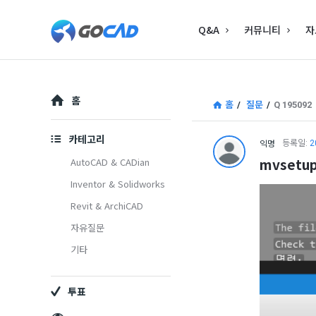
고
고
Q&A
커뮤니티
자
캐
캐
드
드
–
Explore
–
홈
홈
/
질문
/
Q 195092
캐
캐
드
카테고리
익명
등록일:
2
드
(CAD)
mvsetup
AutoCAD & CADian
(CAD)
Inventor & Solidworks
정
Revit & ArchiCAD
정
보
자유질문
보
의
기타
중
의
심
투표
중