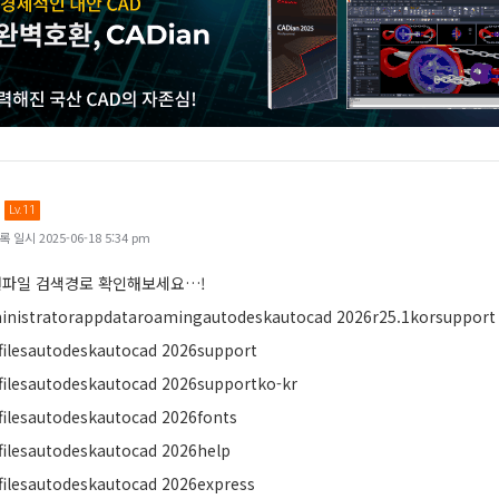
Lv.11
일시 2025-06-18 5:34 pm
원파일 검색경로 확인해보세요…!
inistratorappdataroamingautodeskautocad 2026r25.1korsupport
filesautodeskautocad 2026support
filesautodeskautocad 2026supportko-kr
filesautodeskautocad 2026fonts
filesautodeskautocad 2026help
filesautodeskautocad 2026express