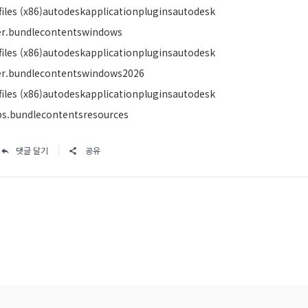
iles (x86)autodeskapplicationpluginsautodesk
r.bundlecontentswindows
iles (x86)autodeskapplicationpluginsautodesk
r.bundlecontentswindows2026
iles (x86)autodeskapplicationpluginsautodesk
ps.bundlecontentsresources
댓글 달기
공유