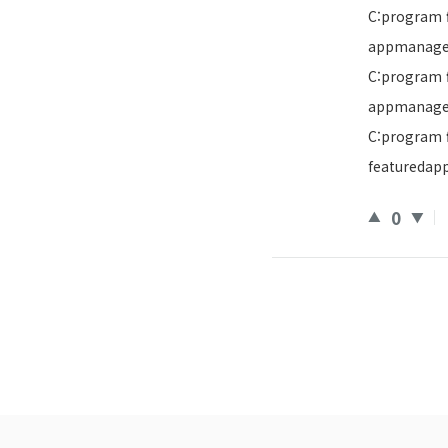
C:program f
appmanage
C:program f
appmanage
C:program f
featuredap
0