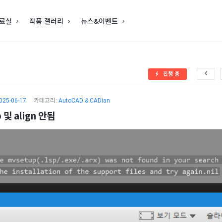
료실
작품 갤러리
뉴스&이벤트
진행 중
025-06-17
카테고리:
AutoCAD & CADian
 및 align 안됨