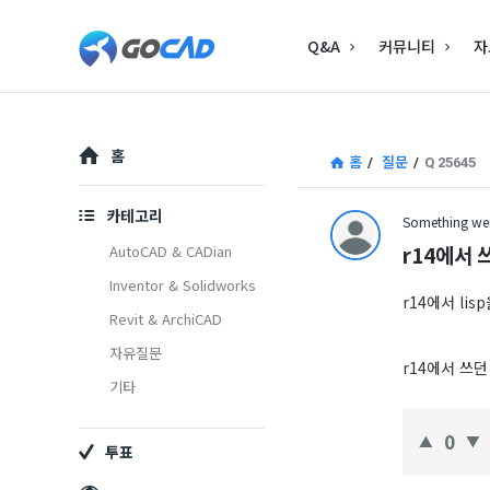
고
고
Q&A
커뮤니티
자
캐
캐
드
드
–
Explore
–
홈
홈
/
질문
/
Q 25645
캐
캐
드
카테고리
Something wen
드
(CAD)
r14에서 쓰
AutoCAD & CADian
(CAD)
Inventor & Solidworks
정
r14에서 li
Revit & ArchiCAD
정
보
자유질문
보
의
r14에서 쓰던
기타
중
의
0
심
투표
중