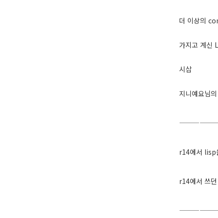
더 이상의 c
가지고 계신 
시삽
지니예요님의
—————
r14에서 li
r14에서 쓰던
—————