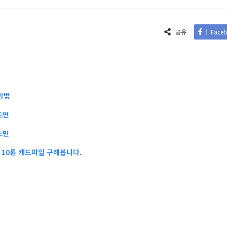
공유
Face
방법
도면
도면
10톤 캐드파일 구해봅니다.