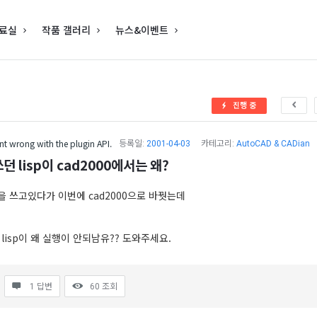
료실
작품 갤러리
뉴스&이벤트
진행 중
t wrong with the plugin API.
등록일:
2001-04-03
카테고리:
AutoCAD & CADian
던 lisp이 cad2000에서는 왜?
sp을 쓰고있다가 이번에 cad2000으로 바꿧는데
 lisp이 왜 실행이 안되남유?? 도와주세요.
1 답변
60
조회