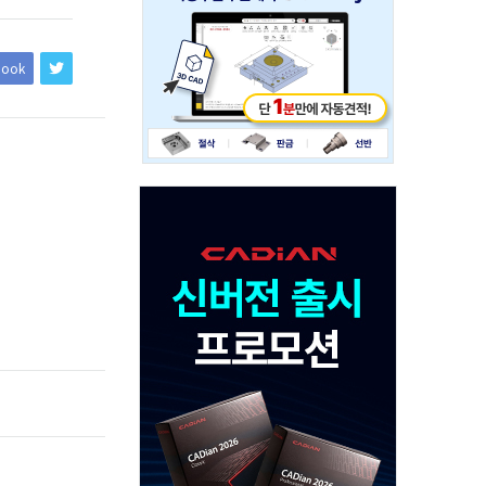
234x60
book
Adv
120x600