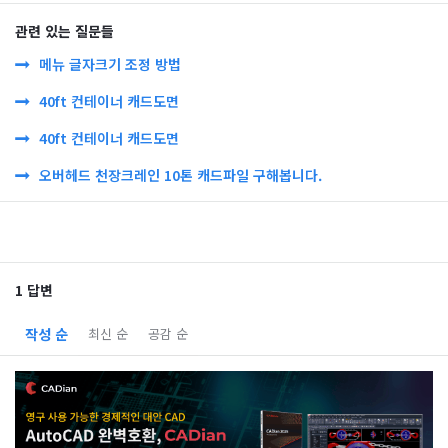
관련 있는 질문들
메뉴 글자크기 조정 방법
40ft 컨테이너 캐드도면
40ft 컨테이너 캐드도면
오버헤드 천장크레인 10톤 캐드파일 구해봅니다.
1 답변
작성 순
최신 순
공감 순