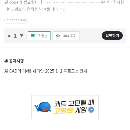
갈 code가 필요합니다 ~~~~~~~~~~~~~~~~~~~~~~~~ 수야님 감사합
니다. 쌩쇼의 흔적을 남겨둡니다 ㅋ;;;
autocad lisp
1
답변하기
7 답변
304
조회
Sidebar
공지사항
AI CAD의 미래! 캐디안 2025 1+1 프로모션 안내
Adv
234x60