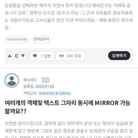
습원본을 선택하면 에러가 뜨면서 창이 닫힙니다 에러문구는 아래와 같
(CAD)
습니다 오류 : 잘못된 인수값 :음수가 아님 :-1 근데 리습들은 정상작동하
정
는 것들이거든요 고수님들의 많은 의견 부탁드려요~ 새해 복많이 받으세
보
요~
의
autocad lisp
컴파일에러
중
심
0
답변하기
1 답변
241
조회
Latest
질
무니미니
문
Lv.0
등록일:
2023-01-02
카테고리:
AutoCAD & CADian
여러개의 객체및 텍스트 그자리 동시에 MIRROR 가능
할까요??
또한번 문의드립니다. 첨부와 같이 여러개의 문자 또는 형상이 있을때 한
개한개 말고 한번에 그림과 같은 결과를 얻을수 있게끔의 리습을 찾고 있