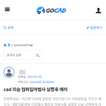
고
캐
드
–
검색
질문하기
캐
드
(CAD)
홈
/
autocad lisp
정
보
의
고
Lv.0
중
캐
등록일:
2023-01-05
심
카테고리:
AutoCAD & CADian
드
cad 리습 컴파일마법사 실행후 에러
–
캐
안녕하세요~ 최근에 리습에 입문한 리린이입니다 리습원본을 가지고 캐
드
드의 개발자환경에 진입해서 컴파일 마법사를 실행후 단순 선택하여 리