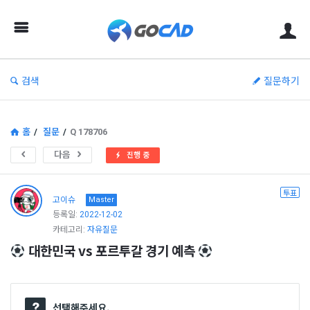
고
캐
드
–
검색
질문하기
캐
드
(CAD)
홈
/
질문
/
Q 178706
정
다음
진행 중
보
의
투표
고이슈
Master
중
등록일:
2022-12-02
카테고리:
자유질문
심
 대한민국 vs 포르투갈 경기 예측 
선택해주세요.