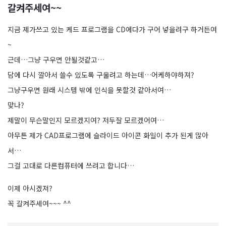
갈켜주세여~~
지금 제가쓰고 있는 케드 프로그램을 CD에다가 구어 넣을려구 하거든여
~
근데…그냥 구우면 안될것같고…
담에 다시 깔아서 쓸수 있도록 구울려고 하는데…어케하야하져?
그냥구우면 원래 시스템 밖에 인식을 못할것 같아서여…
맞나?
제말이 무슨말인지 모르겠지여? 저두잘 모르겠어여…
아무튼 제가 CAD프로그램에 슬라이드 아이콘 화일이 추가 된게 많아
서…
그걸 고대로 다른컴퓨터에 쓰려고 합니다…
이제 아시겠져?
꼭 갈켜주세여~~~ ^^