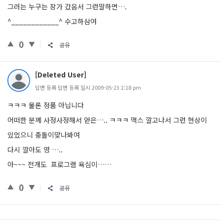
그러는 누구는 장가 갔음서 그런말하면….
^____________^ 수고하삼여
0
공유
[Deleted User]
답변 등록 답변 등록 일시 2009-05-23 2:18 pm
ㅋㅋㅋ 물론 정품 아닙니다
어떠한 분께 사정사정해서 얻은….. ㅋㅋㅋ 맥스 깔고나서 그런 현상이
있었으니 충돌이맞나봐여
다시 깔아도 영 …..
아~~~ 전개도 프로그램 욕심이……
0
공유