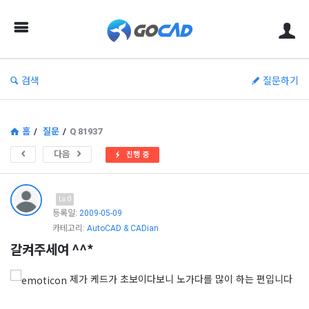
고
캐
드
–
검색
질문하기
캐
드
(CAD)
홈
/
질문
/
Q 81937
정
다음
진행 중
보
의
Lv.0
중
등록일:
2009-05-09
카테고리:
AutoCAD & CADian
심
갈켜주세여 ^^*
제가 케드가 초보이다보니 노가다를 많이 하는 편입니다