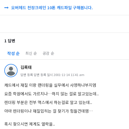
오버헤드 천장크레인 10톤 캐드파일 구해봅니다.
1 답변
작성 순
최신 순
공감 순
김록태
답변 등록 답변 등록 일시 2001-11-14 11:41 am
캐드에서 재질 이랑 랜더링을 실무에서 사영하나부지염
요즘 학원에서도 가르치나…하지 않는 걸로 알고있는데..
렌더링 부분은 전부 맥스에서 하는걸로 알고 있는데..
아마 렌더링이나 재질입히는 걸 찾기가 힘들건데염…
혹시 찾으시면 제게도 열락을..