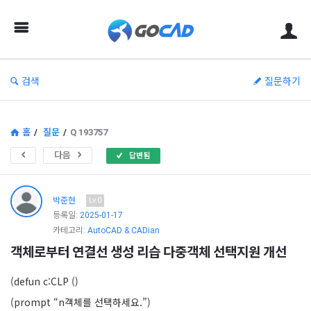
고
캐
드
–
검색
질문하기
캐
드
(CAD)
홈
/
질문
/
Q 193757
정
다음
답변됨
보
의
박준현
Lv.0
중
등록일:
2025-01-17
카테고리:
AutoCAD & CADian
심
객체로부터 연결선 생성 리습 다중객체 선택지원 개선
(defun c:CLP ()
(prompt “n객체를 선택하세요.”)