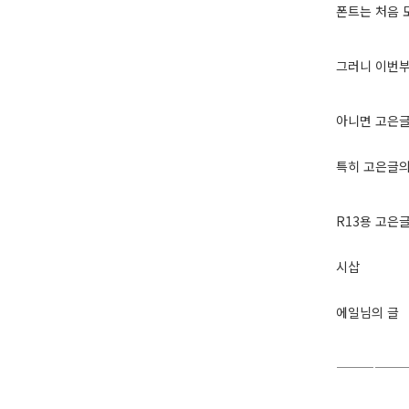
폰트는 처음 
그러니 이번부
아니면 고은글
특히 고은글의
R13용 고은
시삽
에일님의 글
—————