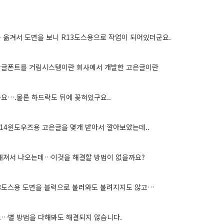
 옮겨서 도면을 보니 R13도스용으로 작업이 되어있더군요.
한글폰트를 거림시스템이란 회사에서 개발한 고은글이란
요….물론 하드락도 뒤에 꽂혀있구요..
14윈도우즈용 고은글을 몇개 받아서 깔아보았는데..
깨져서 나오는데…이것을 해결할 방법이 없을까요?
13도스용 도면을 블럭으로 불러와도 불려지지도 않고…
…별 방법을 다해봐도 해결되지 않습니다.