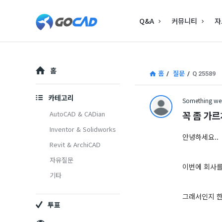
고
고
Q&A
커뮤니티
자
캐
캐
드
드
–
Explore
–
홈
홈
/
질문
/
Q 25589
캐
캐
드
카테고리
Something wen
드
(CAD)
꼭 좀 가
AutoCAD & CADian
(CAD)
Inventor & Solidworks
정
안녕하세요..
Revit & ArchiCAD
정
보
자유질문
보
의
이번에 회사를
기타
중
의
그래서인지 
심
투표
중