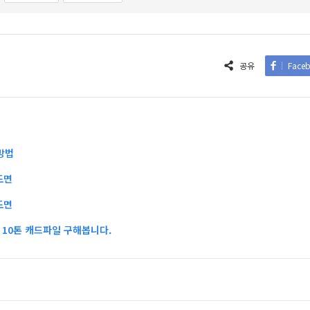
공유
Face
방법
도면
도면
10톤 캐드파일 구해봅니다.