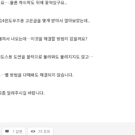
요….물론 하드락도 뒤에 꽂혀있구요..
14윈도우즈용 고은글을 몇개 받아서 깔아보았는데..
깨져서 나오는데…이것을 해결할 방법이 없을까요?
13도스용 도면을 블럭으로 불러와도 불려지지도 않고…
…별 방법을 다해봐도 해결되지 않습니다.
꼭좀 알려주시길 바랍니다.
1 답변
75
조회