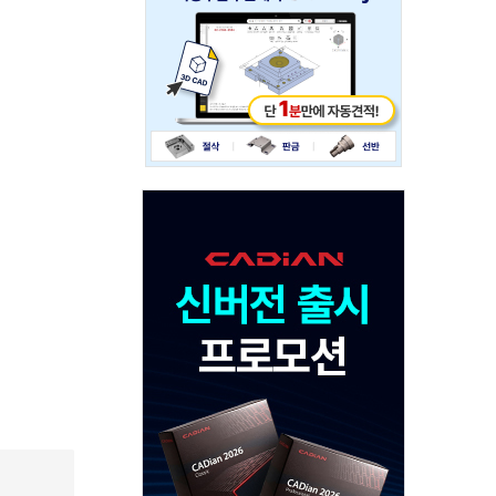
234x60
Adv
120x600