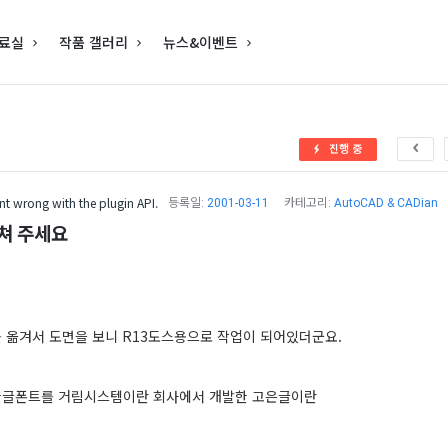
료실
작품 갤러리
뉴스&이벤트
진행 중
t wrong with the plugin API.
등록일:
2001-03-11
카테고리:
AutoCAD & CADian
르쳐 주세요
 옮겨서 도면을 보니 R13도스용으로 작업이 되어있더군요.
한글폰트를 거림시스템이란 회사에서 개발한 고은글이란