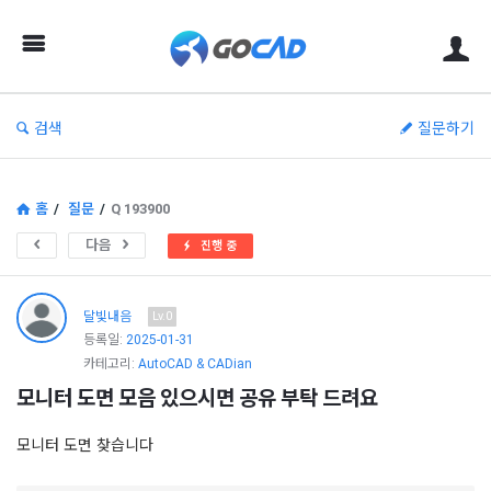
고
캐
드
–
검색
질문하기
캐
드
(CAD)
홈
/
질문
/
Q 193900
정
다음
진행 중
보
의
달빛내음
Lv.0
중
등록일:
2025-01-31
카테고리:
AutoCAD & CADian
심
모니터 도면 모음 있으시면 공유 부탁 드려요
모니터 도면 찾습니다