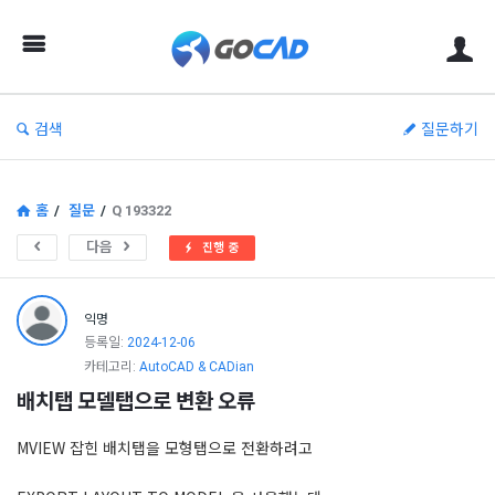
고
캐
드
–
검색
질문하기
캐
드
(CAD)
홈
/
질문
/
Q 193322
정
다음
진행 중
보
의
익명
중
등록일:
2024-12-06
카테고리:
AutoCAD & CADian
심
배치탭 모델탭으로 변환 오류
MVIEW 잡힌 배치탭을 모형탭으로 전환하려고