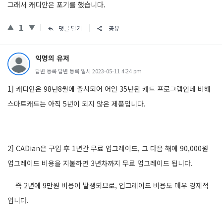
그래서 캐디안은 포기를 했습니다.
1
댓글 달기
공유
익명의 유저
답변 등록 답변 등록 일시 2023-05-11 4:24 pm
1]
캐디안은
98
년
8
월에 출시되어 어언
35
년된 캐드 프로그램인데 비해
스마트캐드는 아직
5
년이 되지 않은 제품입니다
.
2] CADian
은 구입 후
1
년간 무료 업그레이드
,
그 다음 해에
90,000
원
업그레이드 비용을 지불하면
3
년차까지 무료 업그레이드 됩니다
.
즉
2
년에
9
만원 비용이 발생되므로
,
업그레이드 비용도 매우 경제적
입니다.