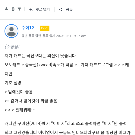
0
댓글 달기
공유
수야12
Lv.22
답변 등록 답변 등록 일시 2023-05-11 9:07 am
(수정됨)
저가 캐드는 국산보다는 외산이 낫습니다
오토캐드 > 중국산(zwcad)속도가 빠름 >= 기타 캐드프로그램 > > > 캐
디안
기호 설명
> 앞에것이 좋음
>= 같거나 앞에것이 쬐금 좋음
> > > 말해뭐해…
캐디안 구버전(2014)에서 “아버지”라고 쓰고 출력하면 “버지”만 출력
되고 그랬었습니다 어이없어서 웃음도 안나오더라구요 쫌 황당한 버그가