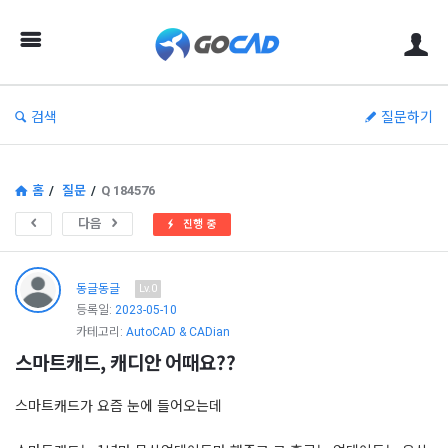
고
캐
드
–
검색
질문하기
캐
드
(CAD)
홈
/
질문
/
Q 184576
정
다음
진행 중
보
의
동글동글
Lv.0
중
등록일:
2023-05-10
카테고리:
AutoCAD & CADian
심
스마트캐드, 캐디안 어때요??
스마트캐드가 요즘 눈에 들어오는데