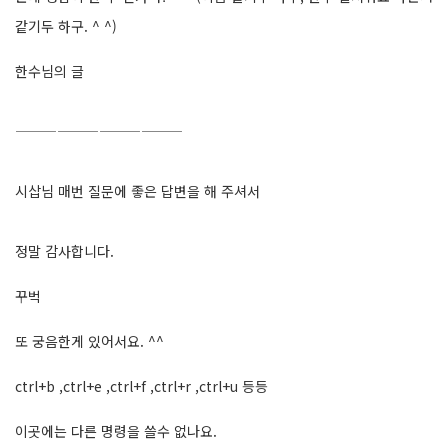
같기두 하구. ^ ^)
한수님의 글
————————————
시삽님 매번 질문에 좋은 답변을 해 주셔서
정말 감사합니다.
꾸벅
또 궁음한게 있어서요. ^^
ctrl+b ,ctrl+e ,ctrl+f ,ctrl+r ,ctrl+u 등등
이곳에는 다른 명령을 쓸수 없나요.