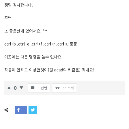
정말 감사합니다.
꾸벅
또 궁음한게 있어서요. ^^
ctrl+b ,ctrl+e ,ctrl+f ,ctrl+r ,ctrl+u 등등
이곳에는 다른 명령을 쓸수 없나요.
작동이 안하고 이상한것이(원 acad의 키같음) 먹내요!
0
1 답변
66
조회