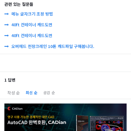
관련 있는 질문들
메뉴 글자크기 조정 방법
40ft 컨테이너 캐드도면
40ft 컨테이너 캐드도면
오버헤드 천장크레인 10톤 캐드파일 구해봅니다.
1 답변
작성 순
최신 순
공감 순