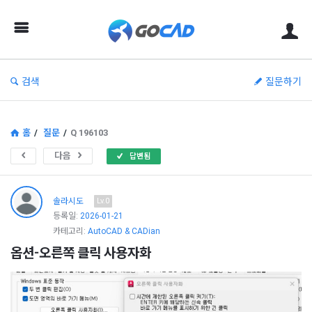
고
캐
드
–
검색
질문하기
캐
드
(CAD)
홈
/
질문
/
Q 196103
정
다음
답변됨
보
의
솔라시도
Lv.0
중
등록일:
2026-01-21
카테고리:
AutoCAD & CADian
심
옵션-오른쪽 클릭 사용자화