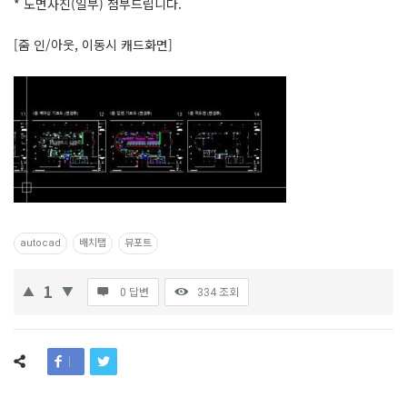
* 도면사진(일부) 첨부드립니다.
[줌 인/아웃, 이동시 캐드화면]
autocad
배치탭
뷰포트
1
0 답변
334
조회