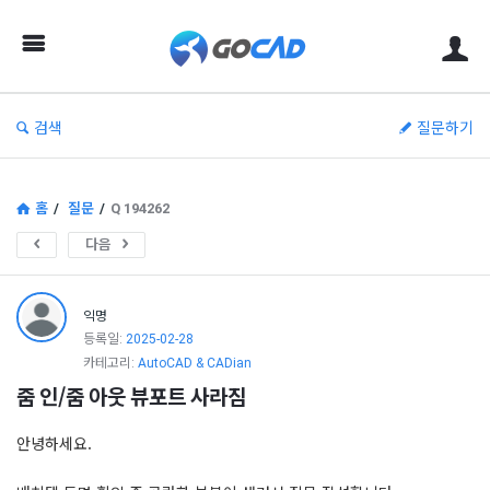
고
캐
드
–
검색
질문하기
캐
드
(CAD)
홈
/
질문
/
Q 194262
정
다음
보
의
익명
중
등록일:
2025-02-28
카테고리:
AutoCAD & CADian
심
줌 인/줌 아웃 뷰포트 사라짐
안녕하세요.