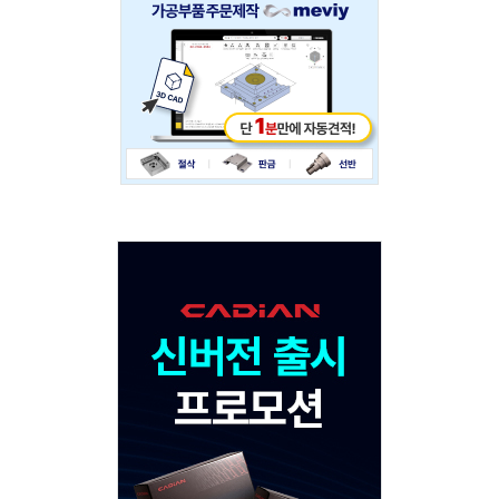
234x60
Adv
120x600