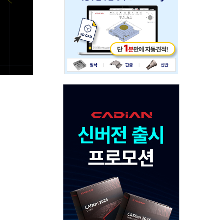
234x60
Adv
120x600