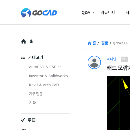
고
고
Q&A
커뮤니티
자
캐
캐
드
드
–
Explore
–
홈
홈
/
질문
/
Q 196508
캐
캐
드
카테고리
이태민
Lv.0
드
(CAD)
캐드 모깎
AutoCAD & CADian
(CAD)
Inventor & Solidworks
정
Revit & ArchiCAD
정
보
자유질문
보
의
기타
중
의
심
투표
중