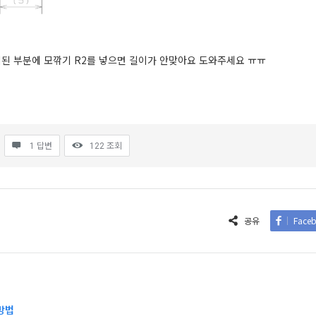
된 부분에 모깎기 R2를 넣으면 길이가 안맞아요 도와주세요 ㅠㅠ
1 답변
122
조회
공유
Face
방법