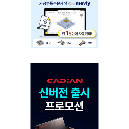
234x60
Adv
120x600