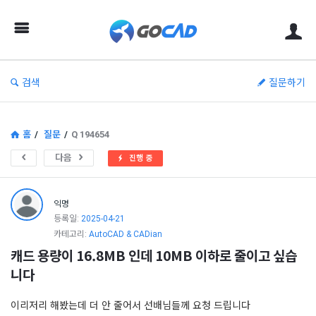
고
캐
드
–
검색
질문하기
캐
드
(CAD)
홈
/
질문
/
Q 194654
정
다음
진행 중
보
의
익명
중
등록일:
2025-04-21
카테고리:
AutoCAD & CADian
심
캐드 용량이 16.8MB 인데 10MB 이하로 줄이고 싶습
니다
이리저리 해봤는데 더 안 줄어서 선배님들께 요청 드립니다