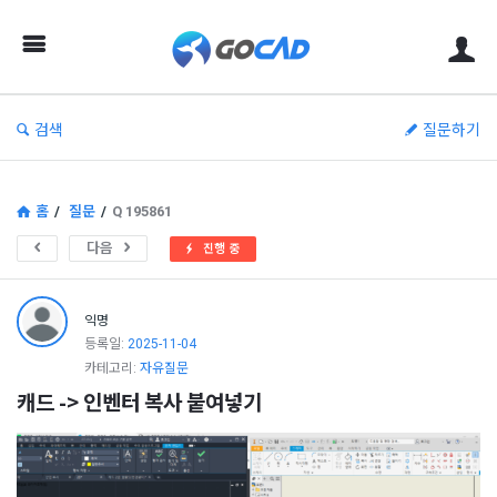
고
캐
드
–
검색
질문하기
캐
드
(CAD)
홈
/
질문
/
Q 195861
정
다음
진행 중
보
의
익명
중
등록일:
2025-11-04
카테고리:
자유질문
심
캐드 -> 인벤터 복사 붙여넣기