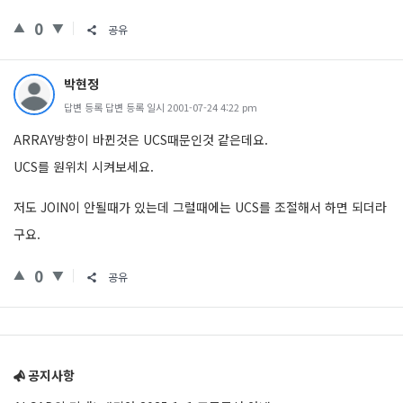
0
공유
박현정
답변 등록 답변 등록 일시 2001-07-24 4:22 pm
ARRAY방향이 바뀐것은 UCS때문인것 같은데요.
UCS를 원위치 시켜보세요.
저도 JOIN이 안될때가 있는데 그럴때에는 UCS를 조절해서 하면 되더라
구요.
0
공유
Sidebar
공지사항