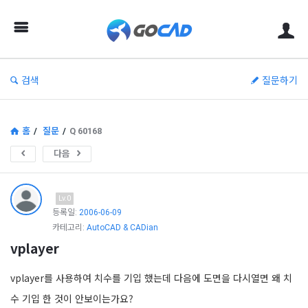
고
캐
드
–
검색
질문하기
캐
드
(CAD)
홈
/
질문
/
Q 60168
정
다음
보
의
Lv.0
중
등록일:
2006-06-09
카테고리:
AutoCAD & CADian
심
vplayer
vplayer를 사용하여 치수를 기입 했는데 다음에 도면을 다시열면 왜 치
수 기입 한 것이 안보이는가요?