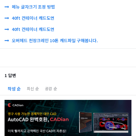
메뉴 글자크기 조정 방법
40ft 컨테이너 캐드도면
40ft 컨테이너 캐드도면
오버헤드 천장크레인 10톤 캐드파일 구해봅니다.
1 답변
작성 순
최신 순
공감 순