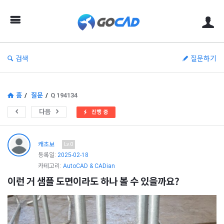
고
캐
드
–
검색
질문하기
캐
드
(CAD)
홈
/
질문
/
Q 194134
정
다음
진행 중
보
의
캐초보
Lv.0
중
등록일:
2025-02-18
카테고리:
AutoCAD & CADian
심
이런 거 샘플 도면이라도 하나 볼 수 있을까요?