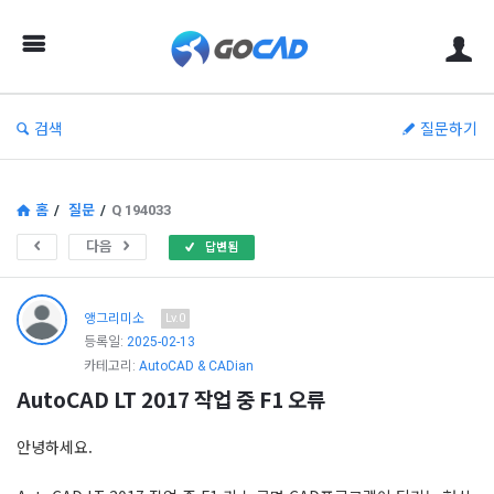
고
캐
드
–
검색
질문하기
캐
드
(CAD)
홈
/
질문
/
Q 194033
정
다음
답변됨
보
의
앵그리미소
Lv.0
중
등록일:
2025-02-13
카테고리:
AutoCAD & CADian
심
AutoCAD LT 2017 작업 중 F1 오류
안녕하세요.